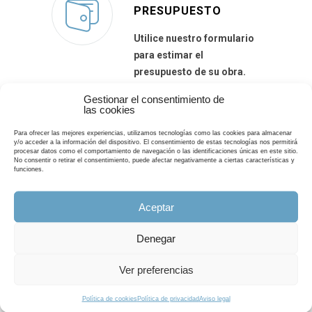
PRESUPUESTO
Utilice nuestro formulario
para estimar el
presupuesto de su obra.
Gestionar el consentimiento de
las cookies
SOLICITAR PRESUPUESTO
Para ofrecer las mejores experiencias, utilizamos tecnologías como las cookies para almacenar
y/o acceder a la información del dispositivo. El consentimiento de estas tecnologías nos permitirá
procesar datos como el comportamiento de navegación o las identificaciones únicas en este sitio.
No consentir o retirar el consentimiento, puede afectar negativamente a ciertas características y
funciones.
¡Llámanos!
Aceptar
Estamos a tu disposición de lunes a
sábado de: 09:00 h a 21:00 h
*
Denegar
Servicio domingos y festivos.
Ver preferencias
625 739 853
Política de cookies
Política de privacidad
Aviso legal