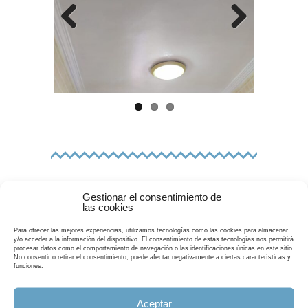
Previo
Next
us
CALCULA TU
Gestionar el consentimiento de
las cookies
PRESUPUESTO
Para ofrecer las mejores experiencias, utilizamos tecnologías como las cookies para almacenar
Utilice nuestro formulario
y/o acceder a la información del dispositivo. El consentimiento de estas tecnologías nos permitirá
procesar datos como el comportamiento de navegación o las identificaciones únicas en este sitio.
para estimar el
No consentir o retirar el consentimiento, puede afectar negativamente a ciertas características y
funciones.
presupuesto de su obra.
Aceptar