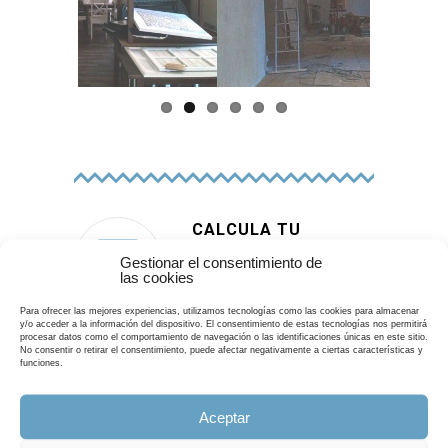
Previo
Next
us
CALCULA TU
PRESUPUESTO
Gestionar el consentimiento de
las cookies
Utilice nuestro formulario
Para ofrecer las mejores experiencias, utilizamos tecnologías como las cookies para almacenar
para estimar el
y/o acceder a la información del dispositivo. El consentimiento de estas tecnologías nos permitirá
procesar datos como el comportamiento de navegación o las identificaciones únicas en este sitio.
presupuesto de su obra.
No consentir o retirar el consentimiento, puede afectar negativamente a ciertas características y
funciones.
SOLICITAR PRESUPUESTO
Aceptar