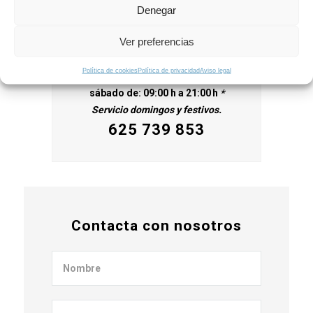
Denegar
¡Llámanos!
Ver preferencias
Política de cookies
Política de privacidad
Aviso legal
Estamos a tu disposición de lunes a
sábado de: 09:00 h a 21:00 h
*
Servicio domingos y festivos.
625 739 853
Contacta con nosotros