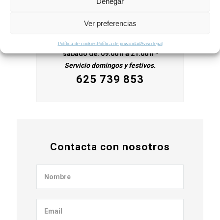
Denegar
¡Llámanos!
Ver preferencias
Estamos a tu disposición de lunes a
Política de cookies
Política de privacidad
Aviso legal
sábado de: 09:00 h a 21:00 h
*
Servicio domingos y festivos.
625 739 853
Contacta con nosotros