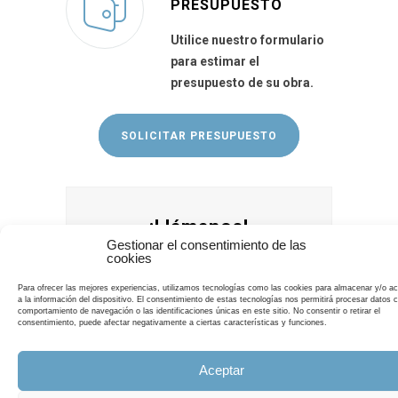
PRESUPUESTO
Utilice nuestro formulario
para estimar el
presupuesto de su obra.
SOLICITAR PRESUPUESTO
¡Llámanos!
Gestionar el consentimiento de las
cookies
Estamos a tu disposición de lunes a
Para ofrecer las mejores experiencias, utilizamos tecnologías como las cookies para almacenar y/o a
sábado de: 09:00 h a 21:00 h
*
a la información del dispositivo. El consentimiento de estas tecnologías nos permitirá procesar datos 
comportamiento de navegación o las identificaciones únicas en este sitio. No consentir o retirar el
Servicio domingos y festivos.
consentimiento, puede afectar negativamente a ciertas características y funciones.
625 739 853
Aceptar