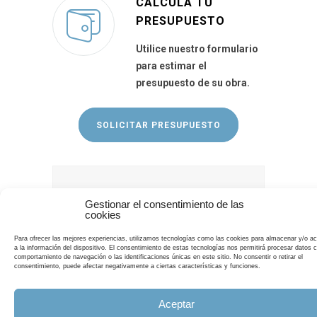
CALCULA TU
PRESUPUESTO
Utilice nuestro formulario
para estimar el
presupuesto de su obra.
SOLICITAR PRESUPUESTO
¡Llámanos!
Gestionar el consentimiento de las
cookies
Estamos a tu disposición de lunes a
Para ofrecer las mejores experiencias, utilizamos tecnologías como las cookies para almacenar y/o a
a la información del dispositivo. El consentimiento de estas tecnologías nos permitirá procesar datos 
sábado de: 09:00 h a 21:00 h
*
comportamiento de navegación o las identificaciones únicas en este sitio. No consentir o retirar el
consentimiento, puede afectar negativamente a ciertas características y funciones.
Servicio domingos y festivos.
625 739 853
Aceptar